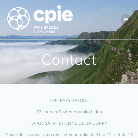
Passer
au
contenu
Contact
CPIE PAYS BASQUE
37 chemin Gaztenerrekako bidea
64430 SAINT ETIENNE DE BAIGORRY
Ouvert les mardis, mercredis et vendredis de 9 h à 12 h et de 13