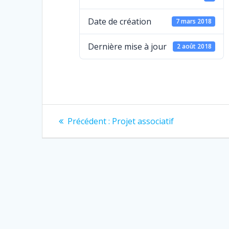
Date de création
7 mars 2018
Dernière mise à jour
2 août 2018
Navigation
Article
Précédent :
Projet associatif
précédent
de
:
l’article