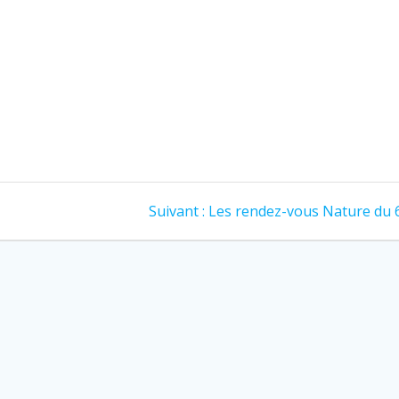
Article
Suivant :
Les rendez-vous Nature du 
suivant
: